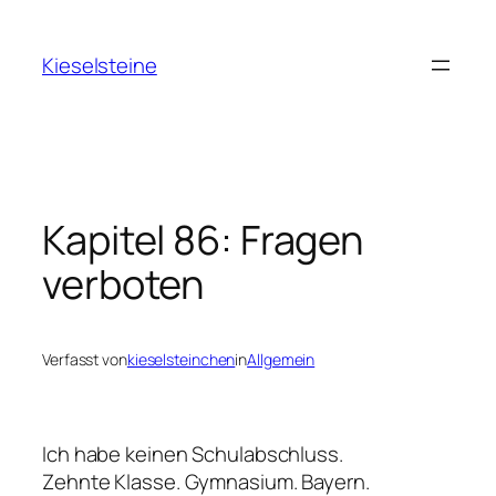
Zum
Inhalt
Kieselsteine
springen
Kapitel 86: Fragen
verboten
Verfasst von
kieselsteinchen
in
Allgemein
Ich habe keinen Schulabschluss.
Zehnte Klasse. Gymnasium. Bayern.