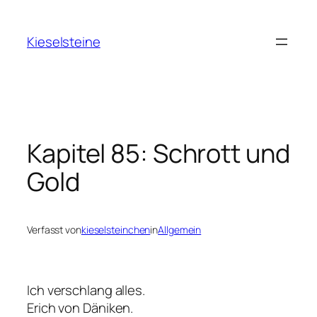
Zum
Inhalt
Kieselsteine
springen
Kapitel 85: Schrott und
Gold
Verfasst von
kieselsteinchen
in
Allgemein
Ich verschlang alles.
Erich von Däniken.