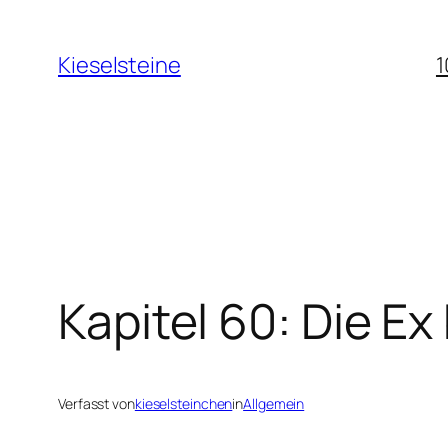
Zum
Inhalt
Kieselsteine
1
springen
Kapitel 60: Die Ex
Verfasst von
kieselsteinchen
in
Allgemein