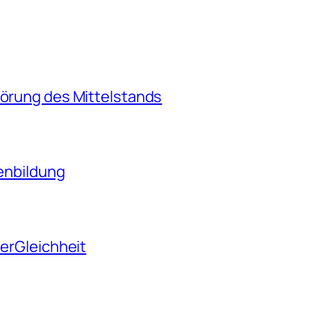
törung des Mittelstands
tenbildung
derGleichheit