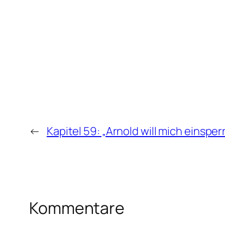
←
Kapitel 59: „Arnold will mich einsper
Kommentare