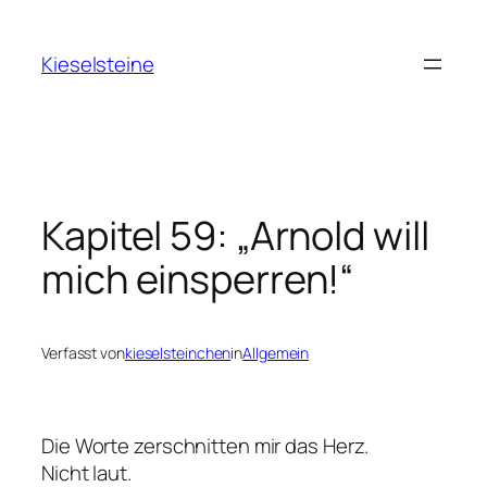
Zum
Inhalt
Kieselsteine
springen
Kapitel 59: „Arnold will
mich einsperren!“
Verfasst von
kieselsteinchen
in
Allgemein
Die Worte zerschnitten mir das Herz.
Nicht laut.