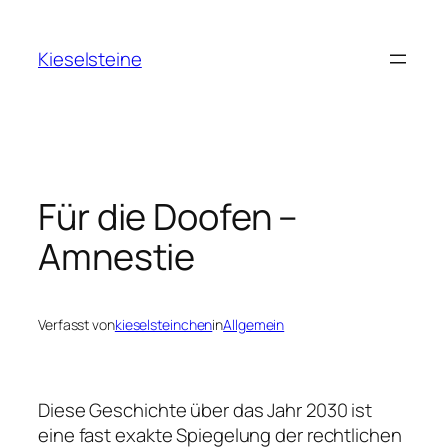
Zum
Inhalt
Kieselsteine
springen
Für die Doofen –
Amnestie
Verfasst von
kieselsteinchen
in
Allgemein
Diese Geschichte über das Jahr 2030 ist
eine fast exakte Spiegelung der rechtlichen