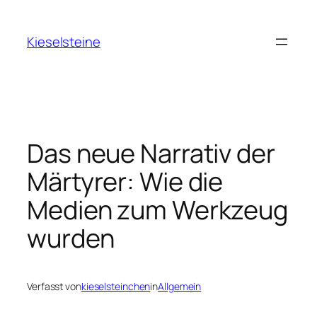
Zum
Inhalt
Kieselsteine
springen
Das neue Narrativ der
Märtyrer: Wie die
Medien zum Werkzeug
wurden
Verfasst von
kieselsteinchen
in
Allgemein