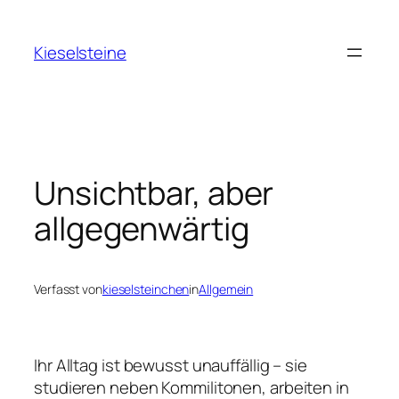
Zum
Inhalt
Kieselsteine
springen
Unsichtbar, aber
allgegenwärtig
Verfasst von
kieselsteinchen
in
Allgemein
Ihr Alltag ist bewusst unauffällig – sie
studieren neben Kommilitonen, arbeiten in