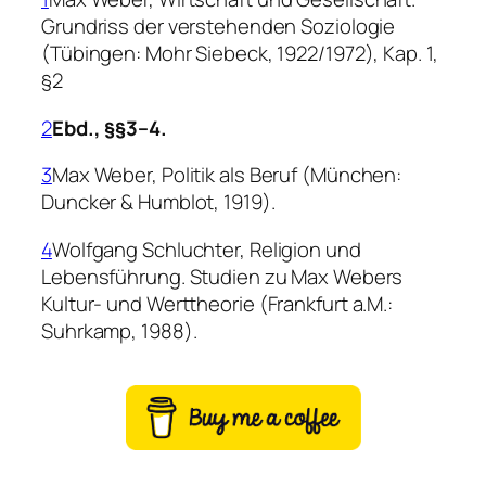
Grundriss der verstehenden Soziologie
(Tübingen: Mohr Siebeck, 1922/1972), Kap. 1,
§2
2
Ebd., §§3–4.
3
Max Weber,
Politik als Beruf
(München:
Duncker & Humblot, 1919).
4
Wolfgang Schluchter,
Religion und
Lebensführung. Studien zu Max Webers
Kultur- und Werttheorie
(Frankfurt a.M.:
Suhrkamp, 1988).