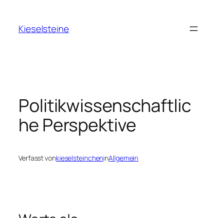
Zum
Inhalt
Kieselsteine
springen
Politikwissenschaftlic
he Perspektive
Verfasst von
kieselsteinchen
in
Allgemein