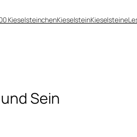
00 Kieselsteinchen
Kieselstein
Kieselsteine
Le
 und Sein