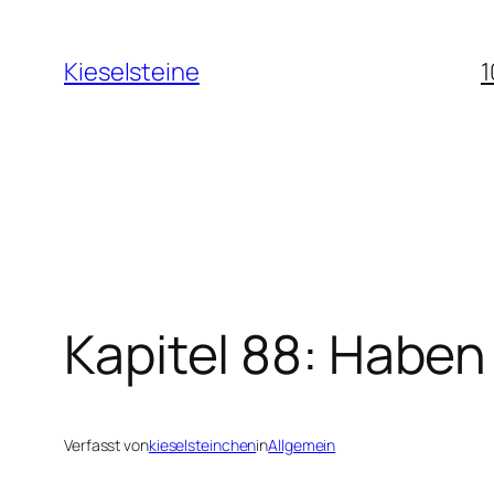
Zum
Inhalt
Kieselsteine
1
springen
Kapitel 88: Haben
Verfasst von
kieselsteinchen
in
Allgemein