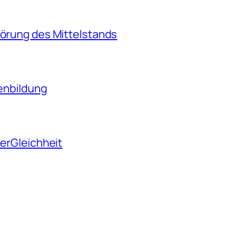
törung des Mittelstands
tenbildung
derGleichheit