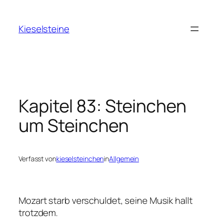
Zum
Inhalt
Kieselsteine
springen
Kapitel 83: Steinchen
um Steinchen
Verfasst von
kieselsteinchen
in
Allgemein
Mozart starb verschuldet, seine Musik hallt
trotzdem.