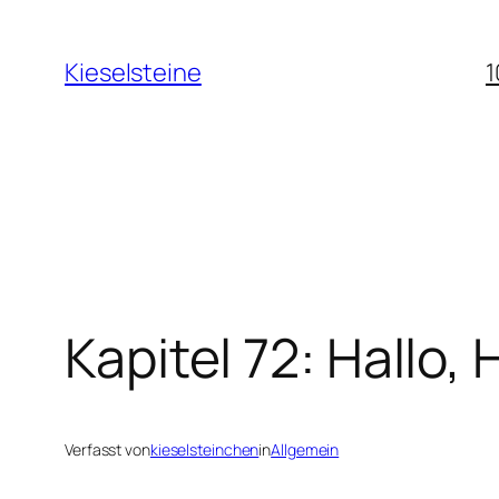
Zum
Inhalt
Kieselsteine
1
springen
Kapitel 72: Hallo,
Verfasst von
kieselsteinchen
in
Allgemein