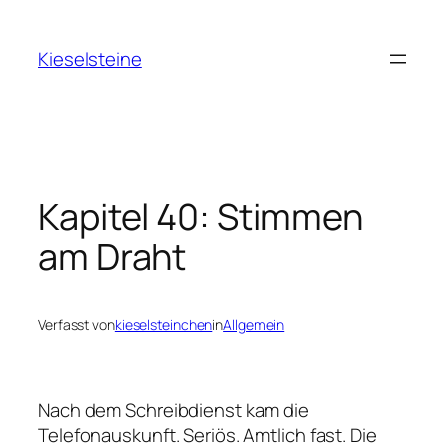
Zum
Inhalt
Kieselsteine
springen
Kapitel 40: Stimmen
am Draht
Verfasst von
kieselsteinchen
in
Allgemein
Nach dem Schreibdienst kam die
Telefonauskunft. Seriös. Amtlich fast. Die