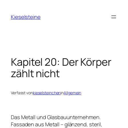
Zum
Inhalt
Kieselsteine
springen
Kapitel 20: Der Körper
zählt nicht
Verfasst von
kieselsteinchen
in
Allgemein
Das Metall und Glasbauunternehmen.
Fassaden aus Metall – glänzend, steril,