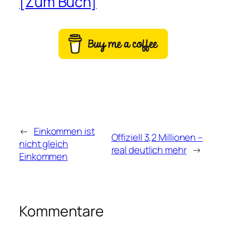
[Zum Buch]
←
Einkommen ist
Offiziell 3,2 Millionen –
nicht gleich
real deutlich mehr
→
Einkommen
Kommentare