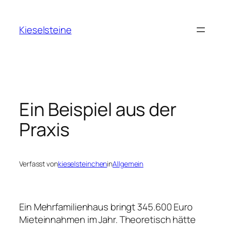
Zum
Inhalt
Kieselsteine
springen
Ein Beispiel aus der
Praxis
Verfasst von
kieselsteinchen
in
Allgemein
Ein Mehrfamilienhaus bringt 345.600 Euro
Mieteinnahmen im Jahr. Theoretisch hätte