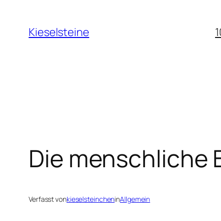
Zum
Inhalt
Kieselsteine
1
springen
Die menschliche 
Verfasst von
kieselsteinchen
in
Allgemein