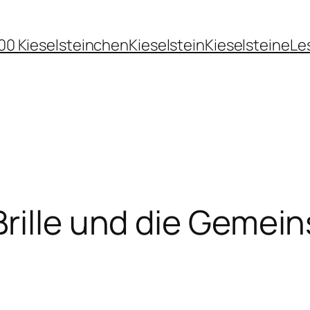
00 Kieselsteinchen
Kieselstein
Kieselsteine
Le
Brille und die Geme