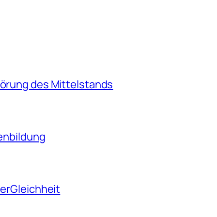
törung des Mittelstands
tenbildung
derGleichheit