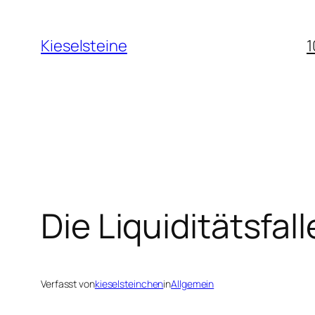
Zum
Inhalt
Kieselsteine
1
springen
Die Liquiditätsfall
Verfasst von
kieselsteinchen
in
Allgemein