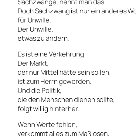
Sachzwänge, nennt man das.
Doch Sachzwang ist nur ein anderes W
für Unwille.
Der Unwille,
etwas zu ändern.
Es ist eine Verkehrung:
Der Markt,
der nur Mittel hätte sein sollen,
ist zum Herrn geworden.
Und die Politik,
die den Menschen dienen sollte,
folgt willig hinterher.
Wenn Werte fehlen,
verkommt alles zum Maßlosen.