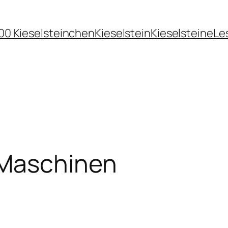
00 Kieselsteinchen
Kieselstein
Kieselsteine
Le
 Maschinen