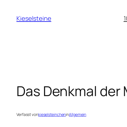
Zum
Inhalt
Kieselsteine
1
springen
Das Denkmal der
Verfasst von
kieselsteinchen
in
Allgemein