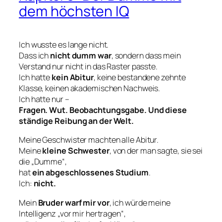
dem höchsten IQ
Ich wusste es lange nicht.
Dass ich
nicht dumm war
, sondern dass mein
Verstand nur nicht in das Raster passte.
Ich hatte
kein Abitur
, keine bestandene zehnte
Klasse, keinen akademischen Nachweis.
Ich hatte nur –
Fragen. Wut. Beobachtungsgabe. Und diese
ständige Reibung an der Welt.
Meine Geschwister machten alle Abitur.
Meine
kleine Schwester
, von der man sagte, sie sei
die „Dumme“,
hat
ein abgeschlossenes Studium
.
Ich:
nicht.
Mein
Bruder warf mir vor
, ich würde meine
Intelligenz „vor mir hertragen“,