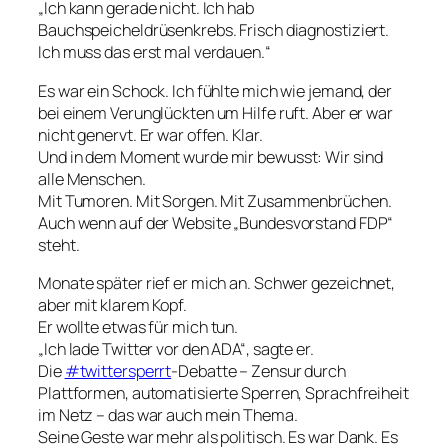
„Ich kann gerade nicht. Ich hab
Bauchspeicheldrüsenkrebs. Frisch diagnostiziert.
Ich muss das erst mal verdauen.“
Es war ein Schock. Ich fühlte mich wie jemand, der
bei einem Verunglückten um Hilfe ruft. Aber er war
nicht genervt. Er war offen. Klar.
Und in dem Moment wurde mir bewusst: Wir sind
alle Menschen.
Mit Tumoren. Mit Sorgen. Mit Zusammenbrüchen.
Auch wenn auf der Website „Bundesvorstand FDP“
steht.
Monate später rief er mich an. Schwer gezeichnet,
aber mit klarem Kopf.
Er wollte etwas für
mich
tun.
„Ich lade Twitter vor den ADA“, sagte er.
Die
#twittersperrt
-Debatte – Zensur durch
Plattformen, automatisierte Sperren, Sprachfreiheit
im Netz – das war auch mein Thema.
Seine Geste war mehr als politisch. Es war Dank. Es