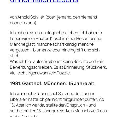
von Arnold Schiller (oder: jemand, den niemand
googeln kann)
Ich habe kein chronologisches Leben. Ich habe ein
Leben wie ein Haufen Kiesel in einer Hosentasche.
Manche glatt, manche scharfkantig, manche
vergessen – bis man wieder hineingreift und sich
sticht.
Was ich hier aufschreibe, ist keine Beichte und kein
Bewerbungsschreiben. Es ist Erinnerung, Stückwerk,
vielleicht irgendwann ein Puzzle.
1981. Gasthof. München. 15 Jahre alt.
Ich war noch zu jung. Laut Satzung der Jungen
Liberalen hätte ich gar nicht mitgründen dürfen. Ab
16. Aber ich war da, stellte den Einspruch – und
seither dürfen 15-Jährige rein. Kein Mensch weiß das
mehr. Aber ich.