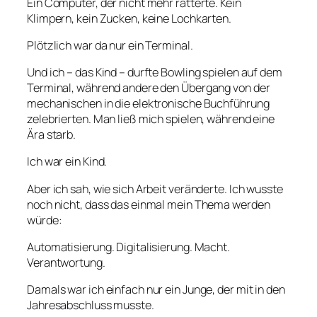
Ein Computer, der nicht mehr ratterte. Kein
Klimpern, kein Zucken, keine Lochkarten.
Plötzlich war da nur ein Terminal.
Und ich – das Kind – durfte Bowling spielen auf dem
Terminal, während andere den Übergang von der
mechanischen in die elektronische Buchführung
zelebrierten. Man ließ mich spielen, während eine
Ära starb.
Ich war ein Kind.
Aber ich sah, wie sich Arbeit veränderte. Ich wusste
noch nicht, dass das einmal mein Thema werden
würde:
Automatisierung. Digitalisierung. Macht.
Verantwortung.
Damals war ich einfach nur ein Junge, der mit in den
Jahresabschluss musste.