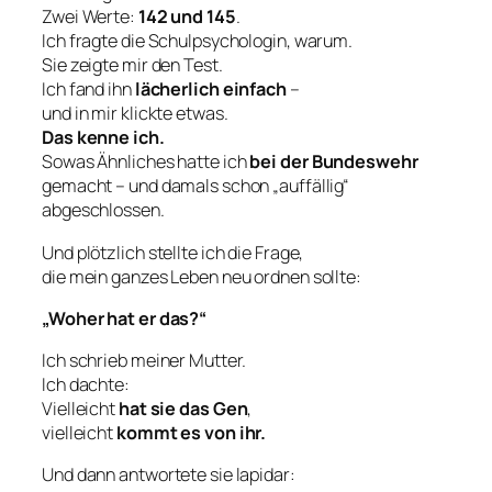
Zwei Werte:
142 und 145
.
Ich fragte die Schulpsychologin, warum.
Sie zeigte mir den Test.
Ich fand ihn
lächerlich einfach
–
und in mir klickte etwas.
Das kenne ich.
Sowas Ähnliches hatte ich
bei der Bundeswehr
gemacht – und damals schon „auffällig“
abgeschlossen.
Und plötzlich stellte ich die Frage,
die mein ganzes Leben neu ordnen sollte:
„Woher hat er das?“
Ich schrieb meiner Mutter.
Ich dachte:
Vielleicht
hat sie das Gen
,
vielleicht
kommt es von ihr.
Und dann antwortete sie lapidar: