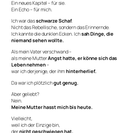
Ein neues Kapitel – für sie.
Ein Echo – für mich.
Ich war das
schwarze Schaf
.
Nicht das Rebellische, sondern das Erinnernde.
Ich kannte die dunklen Ecken. Ich
sah Dinge, die
niemand sehen wollte.
Als mein Vater verschwand –
als meine Mutter
Angst hatte, er könne sich das
Leben nehmen
–
war ich derjenige, der ihm
hinterherlief.
Da war ich plötzlich
gut genug.
Aber geliebt?
Nein.
Meine Mutter hasst mich bis heute.
Vielleicht,
weil ich der Einzige bin,
der
nicht geschwiegen hat.