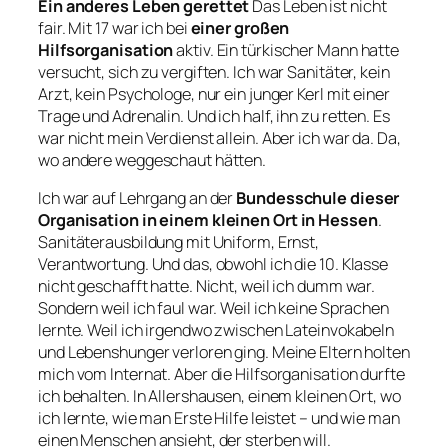
Ein anderes Leben gerettet
Das Leben ist nicht
fair. Mit 17 war ich bei
einer großen
Hilfsorganisation
aktiv. Ein türkischer Mann hatte
versucht, sich zu vergiften. Ich war Sanitäter, kein
Arzt, kein Psychologe, nur ein junger Kerl mit einer
Trage und Adrenalin. Und ich half, ihn zu retten. Es
war nicht mein Verdienst allein. Aber ich war da. Da,
wo andere weggeschaut hätten.
Ich war auf Lehrgang an der
Bundesschule dieser
Organisation in einem kleinen Ort in
Hessen
.
Sanitäterausbildung mit Uniform, Ernst,
Verantwortung. Und das, obwohl ich die 10. Klasse
nicht geschafft hatte. Nicht, weil ich dumm war.
Sondern weil ich faul war. Weil ich keine Sprachen
lernte. Weil ich irgendwo zwischen Lateinvokabeln
und Lebenshunger verloren ging. Meine Eltern holten
mich vom Internat. Aber die Hilfsorganisation durfte
ich behalten. In Allershausen, einem kleinen Ort, wo
ich lernte, wie man Erste Hilfe leistet – und wie man
einen Menschen ansieht, der sterben will.