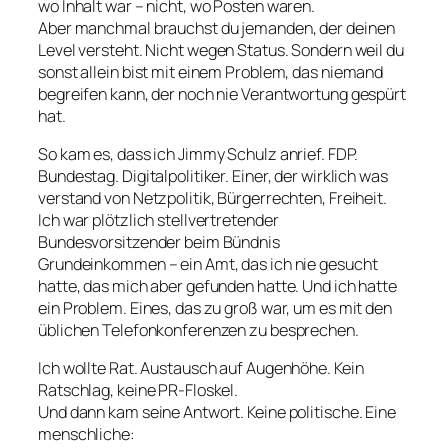
wo Inhalt war – nicht, wo Posten waren.
Aber manchmal brauchst du jemanden, der
deinen
Level
versteht. Nicht wegen Status. Sondern weil du
sonst allein bist mit einem Problem, das niemand
begreifen kann, der noch nie Verantwortung gespürt
hat.
So kam es, dass ich Jimmy Schulz anrief. FDP.
Bundestag. Digitalpolitiker. Einer, der wirklich was
verstand von Netzpolitik, Bürgerrechten, Freiheit.
Ich war plötzlich stellvertretender
Bundesvorsitzender beim Bündnis
Grundeinkommen – ein Amt, das ich nie gesucht
hatte, das mich aber gefunden hatte. Und ich hatte
ein Problem. Eines, das zu groß war, um es mit den
üblichen Telefonkonferenzen zu besprechen.
Ich wollte Rat. Austausch auf Augenhöhe. Kein
Ratschlag, keine PR-Floskel.
Und dann kam seine Antwort. Keine politische. Eine
menschliche: