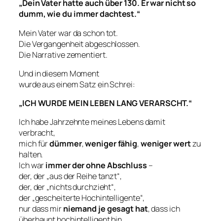
„Dein Vater hatte auch über 130. Er war nicht so
dumm, wie du immer dachtest.“
Mein Vater war da schon tot.
Die Vergangenheit abgeschlossen.
Die Narrative zementiert.
Und in diesem Moment
wurde aus einem Satz ein Schrei:
„ICH WURDE MEIN LEBEN LANG VERARSCHT.“
Ich habe Jahrzehnte meines Lebens damit
verbracht,
mich für
dümmer
,
weniger fähig
,
weniger wert
zu
halten.
Ich war
immer der ohne Abschluss
–
der, der „aus der Reihe tanzt“,
der, der „nichts durchzieht“,
der „gescheiterte Hochintelligente“,
nur dass mir
niemand je gesagt hat
, dass ich
überhaupt hochintelligent bin.