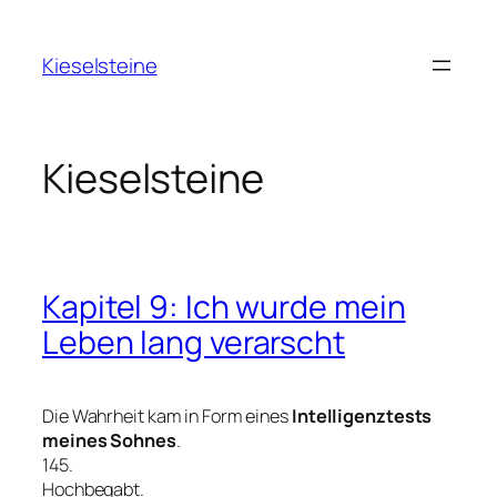
Zum
Inhalt
Kieselsteine
springen
Kieselsteine
Kapitel 9: Ich wurde mein
Leben lang verarscht
Die Wahrheit kam in Form eines
Intelligenztests
meines Sohnes
.
145.
Hochbegabt.