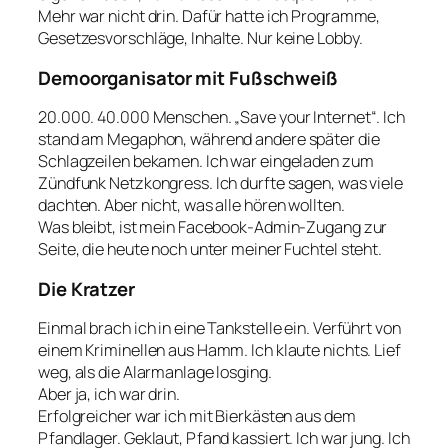
Mehr war nicht drin. Dafür hatte ich Programme,
Gesetzesvorschläge, Inhalte. Nur keine Lobby.
Demoorganisator mit Fußschweiß
20.000. 40.000 Menschen. „Save your Internet“. Ich
stand am Megaphon, während andere später die
Schlagzeilen bekamen. Ich war eingeladen zum
Zündfunk Netzkongress. Ich durfte sagen, was viele
dachten. Aber nicht, was alle hören wollten.
Was bleibt, ist mein Facebook-Admin-Zugang zur
Seite, die heute noch unter meiner Fuchtel steht.
Die Kratzer
Einmal brach ich in eine Tankstelle ein. Verführt von
einem Kriminellen aus Hamm. Ich klaute nichts. Lief
weg, als die Alarmanlage losging.
Aber ja, ich war drin.
Erfolgreicher war ich mit Bierkästen aus dem
Pfandlager. Geklaut, Pfand kassiert. Ich war jung. Ich