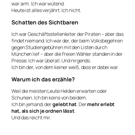
war arm. Ich war wütend.
Heute ist alles verjährt. Ich nicht.
Schatten des Sichtbaren
Ich war Geschäftsstellenleiter der Piraten – aber das
findet niemand. Ich war der, der beim Volksbegehren
gegen Studiengebühren mit den Listen durch
München lief – aber die Freien Wähler standen in der
Presse. Ich war überall. Und nirgends.
Ich bin der, von dem keiner weiß, dass er dabei war.
Warum ich das erzähle?
Weil die meisten Leute Helden erwarten oder
Schurken. Ich bin keins von beidem.
Ich bin jemand, der
gelebt hat
. Der
mehr erlebt
hat, als sich je ordnen lässt
.
Und das reicht mir.