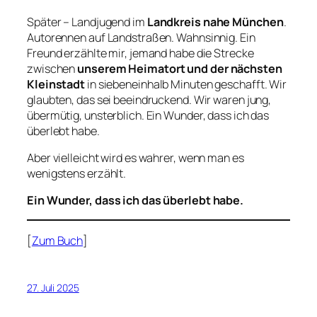
Später – Landjugend im
Landkreis nahe München
.
Autorennen auf Landstraßen. Wahnsinnig. Ein
Freund erzählte mir, jemand habe die Strecke
zwischen
unserem Heimatort und der nächsten
Kleinstadt
in siebeneinhalb Minuten geschafft. Wir
glaubten, das sei beeindruckend. Wir waren jung,
übermütig, unsterblich. Ein Wunder, dass ich das
überlebt habe.
Aber vielleicht wird es wahrer, wenn man es
wenigstens erzählt.
Ein Wunder, dass ich das überlebt habe.
[
Zum Buch
]
27. Juli 2025