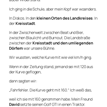
Ich ging in die Schule, aber mein Kopf war woanders.
In Diskos. In den
kleinen Orten des Landkreises
. In
der
Kreisstadt
.
In der Zwischenwelt zwischen Beat und Bier,
zwischen Blaulicht und Burnout. Die Landstraße
zwischen der
Kreisstadt und den umliegenden
Dörfern
war unsere Bühne.
Wir wussten, welche Kurve mit wie viel km/h ging.
Wenn in der Zeitung stand, jemand sei mit 120 aus
der Kurve geflogen,
dann sagten wir:
„Fahrfehler. Die Kurve geht mit 160.“ Ich weiß das,
weil ich sie mit 160 genommen habe. Mein Freund
David
setzte seinen Golf GTI in einen Traktor.