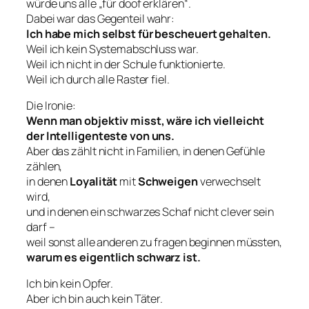
würde uns alle „für doof erklären“.
Dabei war das Gegenteil wahr:
Ich habe mich selbst für bescheuert gehalten.
Weil ich kein Systemabschluss war.
Weil ich nicht in der Schule funktionierte.
Weil ich durch alle Raster fiel.
Die Ironie:
Wenn man objektiv misst, wäre ich vielleicht
der Intelligenteste von uns.
Aber das zählt nicht in Familien, in denen Gefühle
zählen,
in denen
Loyalität
mit
Schweigen
verwechselt
wird,
und in denen ein schwarzes Schaf nicht clever sein
darf –
weil sonst alle anderen zu fragen beginnen müssten,
warum es eigentlich schwarz ist.
Ich bin kein Opfer.
Aber ich bin auch kein Täter.