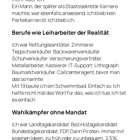
Ein Mann, der später als Staatssekretär Karriere
machte, war ebenfalls anwesend. Ich blieb kein
Parteikarrierist. Ich blieb ich.
Berufe wie Leiharbeiter der Realität
Ich war Rettungssanitäter. Zimmerer.
Teppichverkäufer. Backwarenverkäufer.
Schuhverkäufer. Versicherungsvertreter.
Metallarbeiter. Kassierer. IT-Support. Lithograph.
Baumarktverkäufer. Callcenteragent, bevor man
das so nannte.
Mit 19 baute ich ein Schwimmbad. Einfach so. Ich
hatte nicht mal das Wort für das, was ich tue. Ich tat
es einfach.
Wahlkämpfer ohne Mandat
Ich war Landtagskandidat. Bezirkstagskandidat.
Bundestagskandidat. FDP. Dann Piraten. Immer mit
eigenen Ideen, zu früh oder zu unbequem. 2,5 %.