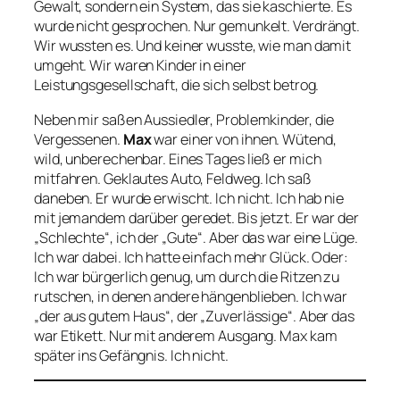
Gewalt, sondern ein System, das sie kaschierte. Es
wurde nicht gesprochen. Nur gemunkelt. Verdrängt.
Wir wussten es. Und keiner wusste, wie man damit
umgeht. Wir waren Kinder in einer
Leistungsgesellschaft, die sich selbst betrog.
Neben mir saßen Aussiedler, Problemkinder, die
Vergessenen.
Max
war einer von ihnen. Wütend,
wild, unberechenbar. Eines Tages ließ er mich
mitfahren. Geklautes Auto, Feldweg. Ich saß
daneben. Er wurde erwischt. Ich nicht. Ich hab nie
mit jemandem darüber geredet. Bis jetzt. Er war der
„Schlechte“, ich der „Gute“. Aber das war eine Lüge.
Ich war dabei. Ich hatte einfach mehr Glück. Oder:
Ich war bürgerlich genug, um durch die Ritzen zu
rutschen, in denen andere hängenblieben. Ich war
„der aus gutem Haus“, der „Zuverlässige“. Aber das
war Etikett. Nur mit anderem Ausgang. Max kam
später ins Gefängnis. Ich nicht.