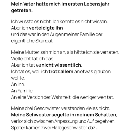
Mein Vater hatte mich im ersten Lebensjahr
getreten.
Ich wusste es nicht. Ich konnte es nicht wissen.
Aber ich
verteidigte ihn
–
und das war in den Augen meiner Familie der
eigentliche Skandal.
Meine Mutter sah mich an, als hätte ich sie verraten.
Vielleicht tat ich das.
Aber ich tat es
nicht wissentlich.
Ich tat es, weil ich
trotz allem
an etwas glauben
wollte.
An ihn.
An Familie.
An eine Version der Wahrheit, die weniger weh tat.
Meine drei Geschwister verstanden vieles nicht.
Meine Schwester segelte in meinem Schatten
,
verlor sich zwischen Anpassung und Aufbegehren.
Später kamen zwei Halbgeschwister dazu.